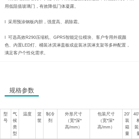
用低阻值玻璃门，有效降低门体凝露。
l 采用预涂钢板内胆，强度高、易除霜。
l 可选高效R290压缩机、GPRS智能定位模块、客户专用外观颜
色、内置LED灯、桶装冰淇淋盖板或盆装冰淇淋支架等多种配置，
满足客户个性化需求。
规格参数
型
气
温度
篮
制冷
外形尺寸
包装尺寸
20'
40
号
候
筐
剂
（宽*深*
（宽*深*
装
类
高/mm）
高/mm）
箱
装
型
量