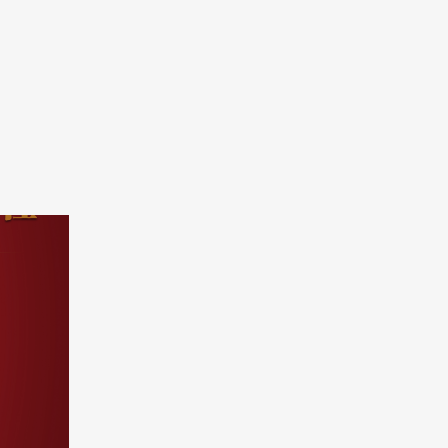
容冷链董事长邵伟先生致辞中，对园区
规划的
支持表示了感谢，对...
柜、商