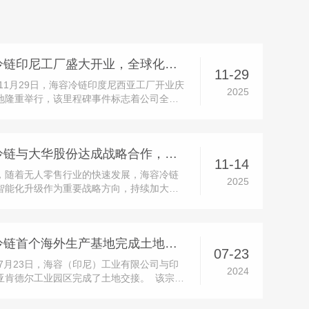
海容冷链印尼工厂盛大开业，全球化战略迈入全新阶段
11-29
年11月29日，海容冷链印度尼西亚工厂开业庆
2025
地隆重举行，该里程碑事件标志着公司全球
落下关键一子，海外业务拓展迈入全新发展
开业庆典于当地时间10:00正式启动，印尼政
区代表、客户与供应商代表、公司保荐机构
海容冷链与大华股份达成战略合作，共推产品智能化升级
宾齐聚三宝垄市肯德...
11-14
，随着无人零售行业的快速发展，海容冷链
2025
智能化升级作为重要战略方向，持续加大研
。公司已陆续推出多款成熟的智能售货柜产
获得多家快消品头部品牌客户的认可。同
司也在积极推进传统产品通过加载智能模块
海容冷链首个海外生产基地完成土地交接
能升级的相关业务。在这一...
07-23
4年7月23日，海容（印尼）工业有限公司与印
2024
亚肯德尔工业园区完成了土地交接。 该宗土
为70,445平方米，将用于海容冷链首个海外
地建设项目，项目设计产能为年产50万台，