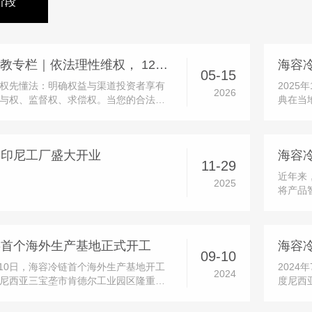
阶段
5・15 投教专栏｜依法理性维权， 12386 守护您的合法权益
05-15
权先懂法：明确权益与渠道投资者享有
2025
2026
与权、监督权、求偿权。当您的合法权
典在当
切勿冲动维权，优先选择合法、正规、
化布局
化解渠道：12386 服务平台：中国证监
阶段。
益服务平台，一站式接收投诉、举报、
府及园
链印尼工厂盛大开业
建议，是投资者维权的首要官...
等多方嘉
11-29
近年来
2025
将产品
发投入
品，并
时，公
链首个海外生产基地正式开工
实现功
09-10
9月10日，海容冷链首个海外生产基地开工
202
2024
尼西亚三宝垄市肯德尔工业园区隆重举
度尼西
请了肯德尔工业园区和中建八局的多位
地面积
海容冷链的董事长及多位董事、高管亲
生产基