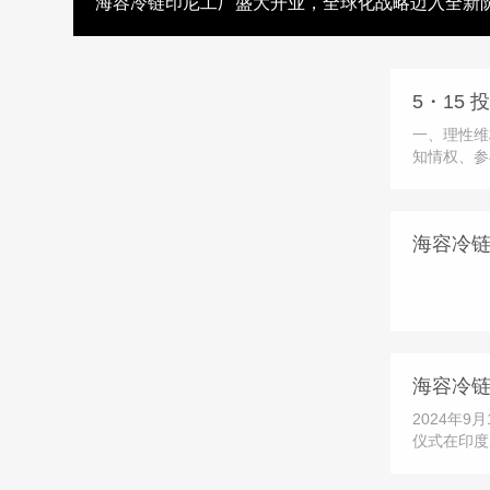
海容冷链印尼工厂盛大开业，全球化战略迈入全新
一、理性维
知情权、参
益受损时，
高效的纠纷
会设立的公
海容冷
咨询、意见
海容冷
2024年
仪式在印度
行。活动邀
领导参加，