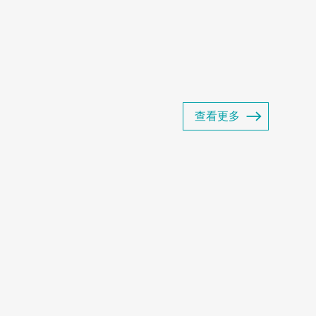
产品包括商用冷冻展示柜、商用冷藏展示
超展示柜以及商用智能售货...
查看更多