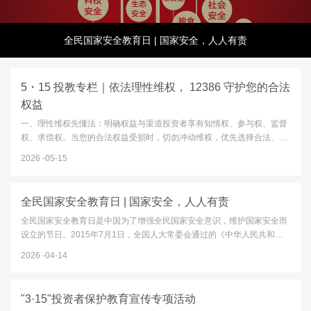
全民国家安全教育日 | 国家安全，人人有责
5・15 投教专栏｜依法理性维权， 12386 守护您的合法
权益
一、理性维权先懂法：明确权益与渠道投资者享有知情权、参与权、监督
权、求偿权。当您的合法权益受损时，切勿冲动维权，优先选择合法、正
规、高效的纠纷化解渠道：12386 服务平台：中国证监会设立的公益服务
2026
05-15
平台，一站式接收投诉、举报、咨询、意见建议，是投资者维权的首要
官...
全民国家安全教育日 | 国家安全，人人有责
全民国家安全教育日是中国为了增强全民国家安全意识，维护国家安全而
设立的节日。2015年7月1日，全国人大常委会通过的《中华人民共和国
国家安全法》第十四条规定，每年4月15日为全民国家安全教育日。2026
2026
04-14
年4月15日，我们将迎来第十一个全民国家安全教育日，今年的主题...
"3·15"投资者保护教育宣传专项活动