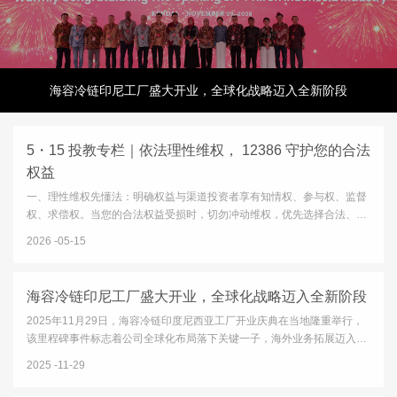
海容冷链印尼工厂盛大开业，全球化战略迈入全新阶段
5・15 投教专栏｜依法理性维权， 12386 守护您的合法
权益
一、理性维权先懂法：明确权益与渠道投资者享有知情权、参与权、监督
权、求偿权。当您的合法权益受损时，切勿冲动维权，优先选择合法、正
规、高效的纠纷化解渠道：12386 服务平台：中国证监会设立的公益服务
2026
05-15
平台，一站式接收投诉、举报、咨询、意见建议，是投资者维权的首要
官...
海容冷链印尼工厂盛大开业，全球化战略迈入全新阶段
2025年11月29日，海容冷链印度尼西亚工厂开业庆典在当地隆重举行，
该里程碑事件标志着公司全球化布局落下关键一子，海外业务拓展迈入全
新发展阶段。开业庆典于当地时间10:00正式启动，印尼政府及园区代
2025
11-29
表、客户与供应商代表、公司保荐机构等多方嘉宾齐聚三宝垄市肯德...