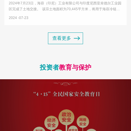
2024年7月23日，海容（印尼）工业有限公司与印度尼西亚肯德尔工业园
区完成了土地交接。 该宗土地面积为70,445平方米，将用于海容冷链首
个海外生产基地建设项目，项目设计产能为年产50万台，规划的产品包括
2024
07-23
商用冷冻展示柜、商用冷藏展示柜、商超展示柜以及商用智能售货...
查看更多
投资者
教育与保护