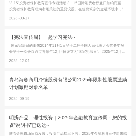
"3·15"投资者保护教育宣传专项活动 3・15国际消费者权益日如约而至，
投资者保护教育成为市场关注的重要议题。在信息繁杂的金融环境中，“高
收益零风险”的诱惑、“内幕消息”的误导、非法平台的陷阱，都可能成为财
2026
03-17
富缩水的隐患。本文以“清朗金融网络 守护安心投资”为口号，...
【宪法宣传周】一起学习宪法~
国家宪法日的由来2014年11月1日第十二届全国人民代表大会常务委员
会第十一次会议通过将每年12月4日设立为“国家宪法日”。2025年12月4
日是我国第十二个“国家宪法日”。12月1日至12月7日为“宪法宣传周”今
2025
12-04
年“宪法宣传周”主题为“学习宣传贯彻习近平法治思想，推动宪...
青岛海容商用冷链股份有限公司2025年限制性股票激励
计划激励对象名单
2025
09-19
明辨产品，理性投资｜2025年金融教育宣传周：您的投
资“说明书”已送达~
随着金融市场日益发展，投资产品层出不穷。2025年金融教育宣传周来临