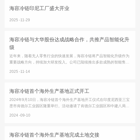
海容冷链印尼工厂盛大开业
2025
11-29
海容冷链与大华股份达成战略合作，共推产品智能化升
级
近年来，随着无人零售行业的快速发展，海容冷链将产品智能化升级作为
重要战略方向，持续加大研发投入。公司已陆续推出多款成熟的智能售货
柜产品，并获得多家快消品头部品牌客户的认可。同时，公司也在积极推
2025
11-14
进传统产品通过加载智能模块实现功能升级的相关业务。在这一...
海容冷链首个海外生产基地正式开工
2024年9月10日，海容冷链首个海外生产基地开工仪式在印度尼西亚三宝
垄市肯德尔工业园区隆重举行。活动邀请了肯德尔工业园区和中建八局的
多位领导参加，海容冷链的董事长及多位董事、高管亲临现场。海容冷链
2024
09-10
董事长邵伟先生致辞中，对园区给予的各项支持表示了感谢，对...
海容冷链首个海外生产基地完成土地交接