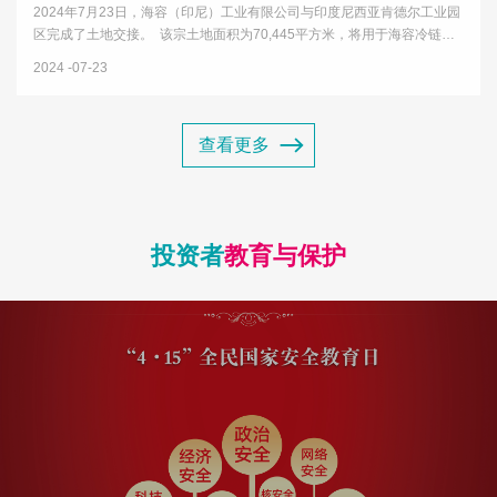
2024年7月23日，海容（印尼）工业有限公司与印度尼西亚肯德尔工业园
区完成了土地交接。 该宗土地面积为70,445平方米，将用于海容冷链首
个海外生产基地建设项目，项目设计产能为年产50万台，规划的产品包括
2024
07-23
商用冷冻展示柜、商用冷藏展示柜、商超展示柜以及商用智能售货...
查看更多
投资者
教育与保护