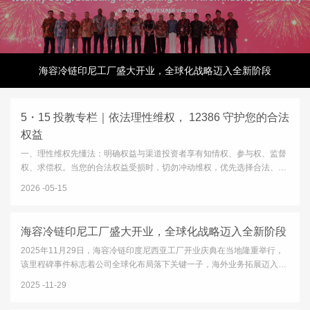
海容冷链印尼工厂盛大开业，全球化战略迈入全新阶段
5・15 投教专栏｜依法理性维权， 12386 守护您的合法
权益
一、理性维权先懂法：明确权益与渠道投资者享有知情权、参与权、监督
权、求偿权。当您的合法权益受损时，切勿冲动维权，优先选择合法、正
规、高效的纠纷化解渠道：12386 服务平台：中国证监会设立的公益服务
2026
05-15
平台，一站式接收投诉、举报、咨询、意见建议，是投资者维权的首要
官...
海容冷链印尼工厂盛大开业，全球化战略迈入全新阶段
2025年11月29日，海容冷链印度尼西亚工厂开业庆典在当地隆重举行，
该里程碑事件标志着公司全球化布局落下关键一子，海外业务拓展迈入全
新发展阶段。开业庆典于当地时间10:00正式启动，印尼政府及园区代
2025
11-29
表、客户与供应商代表、公司保荐机构等多方嘉宾齐聚三宝垄市肯德...