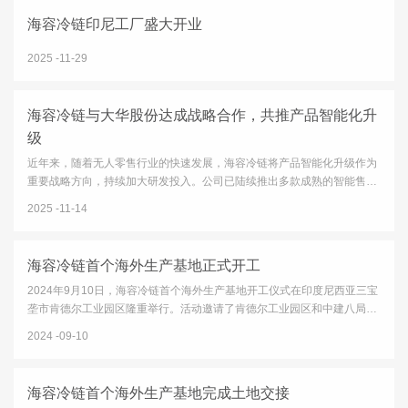
海容冷链印尼工厂盛大开业
2025
11-29
海容冷链与大华股份达成战略合作，共推产品智能化升
级
近年来，随着无人零售行业的快速发展，海容冷链将产品智能化升级作为
重要战略方向，持续加大研发投入。公司已陆续推出多款成熟的智能售货
柜产品，并获得多家快消品头部品牌客户的认可。同时，公司也在积极推
2025
11-14
进传统产品通过加载智能模块实现功能升级的相关业务。在这一...
海容冷链首个海外生产基地正式开工
2024年9月10日，海容冷链首个海外生产基地开工仪式在印度尼西亚三宝
垄市肯德尔工业园区隆重举行。活动邀请了肯德尔工业园区和中建八局的
多位领导参加，海容冷链的董事长及多位董事、高管亲临现场。海容冷链
2024
09-10
董事长邵伟先生致辞中，对园区给予的各项支持表示了感谢，对...
海容冷链首个海外生产基地完成土地交接