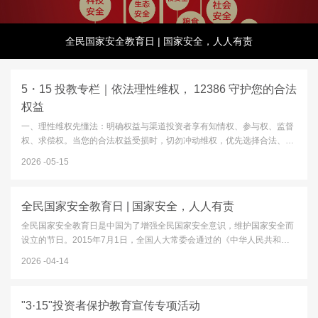
全民国家安全教育日 | 国家安全，人人有责
5・15 投教专栏｜依法理性维权， 12386 守护您的合法
权益
一、理性维权先懂法：明确权益与渠道投资者享有知情权、参与权、监督
权、求偿权。当您的合法权益受损时，切勿冲动维权，优先选择合法、正
规、高效的纠纷化解渠道：12386 服务平台：中国证监会设立的公益服务
2026
05-15
平台，一站式接收投诉、举报、咨询、意见建议，是投资者维权的首要
官...
全民国家安全教育日 | 国家安全，人人有责
全民国家安全教育日是中国为了增强全民国家安全意识，维护国家安全而
设立的节日。2015年7月1日，全国人大常委会通过的《中华人民共和国
国家安全法》第十四条规定，每年4月15日为全民国家安全教育日。2026
2026
04-14
年4月15日，我们将迎来第十一个全民国家安全教育日，今年的主题...
"3·15"投资者保护教育宣传专项活动