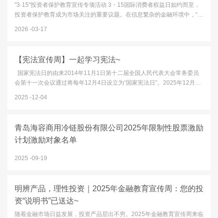
"3·15"投资者保护教育宣传专项活动 3・15国际消费者权益日如约而至，
投资者保护教育成为市场关注的重要议题。在信息繁杂的金融环境中，“高
收益零风险”的诱惑、“内幕消息”的误导、非法平台的陷阱，都可能成为财
2026
03-17
富缩水的隐患。本文以“清朗金融网络 守护安心投资”为口号，...
【宪法宣传周】一起学习宪法~
国家宪法日的由来2014年11月1日第十二届全国人民代表大会常务委员
会第十一次会议通过将每年12月4日设立为“国家宪法日”。2025年12月4
日是我国第十二个“国家宪法日”。12月1日至12月7日为“宪法宣传周”今
2025
12-04
年“宪法宣传周”主题为“学习宣传贯彻习近平法治思想，推动宪...
青岛海容商用冷链股份有限公司2025年限制性股票激励
计划激励对象名单
2025
09-19
明辨产品，理性投资｜2025年金融教育宣传周：您的投
资“说明书”已送达~
随着金融市场日益发展，投资产品层出不穷。2025年金融教育宣传周来临