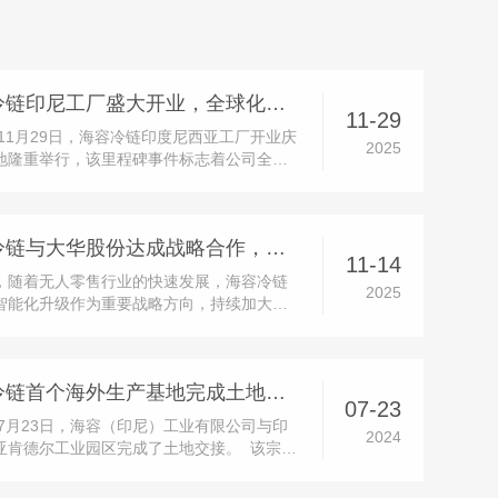
海容冷链印尼工厂盛大开业，全球化战略迈入全新阶段
11-29
年11月29日，海容冷链印度尼西亚工厂开业庆
2025
地隆重举行，该里程碑事件标志着公司全球
落下关键一子，海外业务拓展迈入全新发展
开业庆典于当地时间10:00正式启动，印尼政
区代表、客户与供应商代表、公司保荐机构
海容冷链与大华股份达成战略合作，共推产品智能化升级
宾齐聚三宝垄市肯德...
11-14
，随着无人零售行业的快速发展，海容冷链
2025
智能化升级作为重要战略方向，持续加大研
。公司已陆续推出多款成熟的智能售货柜产
获得多家快消品头部品牌客户的认可。同
司也在积极推进传统产品通过加载智能模块
海容冷链首个海外生产基地完成土地交接
能升级的相关业务。在这一...
07-23
4年7月23日，海容（印尼）工业有限公司与印
2024
亚肯德尔工业园区完成了土地交接。 该宗土
为70,445平方米，将用于海容冷链首个海外
地建设项目，项目设计产能为年产50万台，