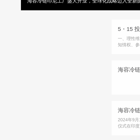
海容冷链印尼工厂盛大开业，全球化战略迈入全新
一、理性维
知情权、参
益受损时，
高效的纠纷
会设立的公
海容冷
咨询、意见
海容冷
2024年
仪式在印度
行。活动邀
领导参加，