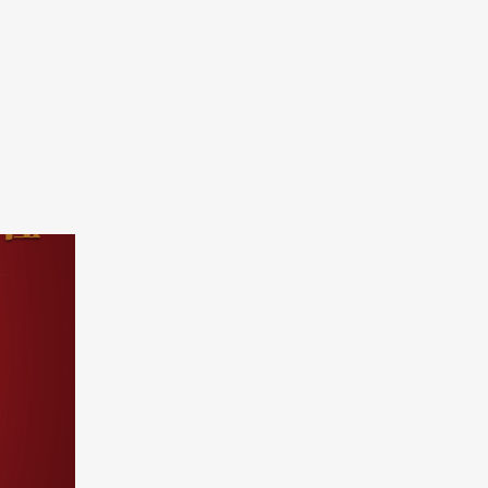
容冷链董事长邵伟先生致辞中，对园区
规划的
支持表示了感谢，对...
柜、商