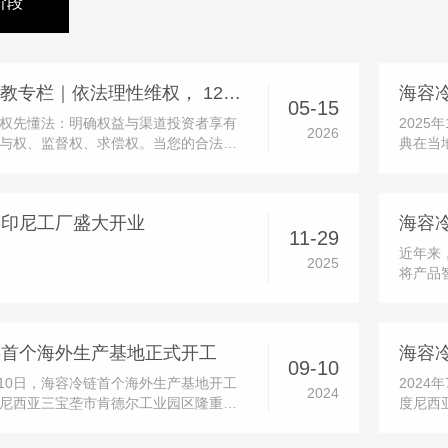
阶段
5・15 投教专栏｜依法理性维权， 12386 守护您的合法权益
05-15
权先懂法：明确权益与渠道投资者享有
2025
2026
与权、监督权、求偿权。当您的合法权
典在当
切勿冲动维权，优先选择合法、正规、
化布局
化解渠道：12386 服务平台：中国证监
阶段。
益服务平台，一站式接收投诉、举报、
府及园
链印尼工厂盛大开业
建议，是投资者维权的首要官...
等多方嘉
11-29
近年来
2025
将产品
发投入
品，并
时，公
链首个海外生产基地正式开工
实现功
09-10
9月10日，海容冷链首个海外生产基地开工
202
2024
尼西亚三宝垄市肯德尔工业园区隆重举
度尼西
请了肯德尔工业园区和中建八局的多位
地面积
海容冷链的董事长及多位董事、高管亲
生产基