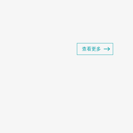
产品包括商用冷冻展示柜、商用冷藏展示
超展示柜以及商用智能售货...
查看更多