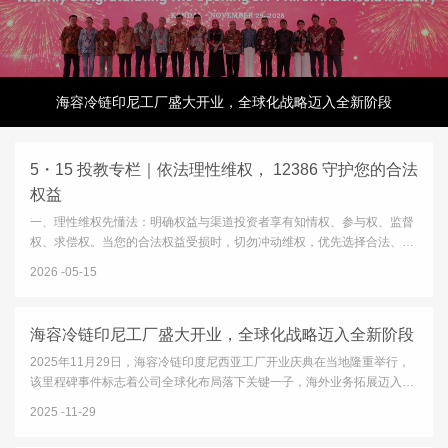
海容冷链印尼工厂盛大开业，全球化战略迈入全新阶段
5・15 投教专栏｜依法理性维权， 12386 守护您的合法
权益
一、理性维权先懂法：明确权益与渠道投资者享有知情权、参与权、监督
权、求偿权。当您的合法权益受损时，切勿冲动维权，优先选择合法、正
规、高效的纠纷化解渠道：12386 服务平台：中国证监会设立的公益服务
2026
05-15
平台，一站式接收投诉、举报、咨询、意见建议，是投资者维权的首要
官...
海容冷链印尼工厂盛大开业，全球化战略迈入全新阶段
2025年11月29日，海容冷链印度尼西亚工厂开业庆典在当地隆重举行，
该里程碑事件标志着公司全球化布局落下关键一子，海外业务拓展迈入全
新发展阶段。开业庆典于当地时间10:00正式启动，印尼政府及园区代
2025
11-29
表、客户与供应商代表、公司保荐机构等多方嘉宾齐聚三宝垄市肯德...