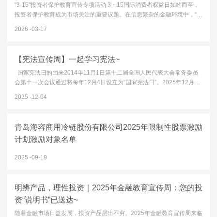
"3·15"投资者保护教育宣传专项活动 3・15国际消费者权益日如约而至，
投资者保护教育成为市场关注的重要议题。在信息繁杂的金融环境中，“高
收益零风险”的诱惑、“内幕消息”的误导、非法平台的陷阱，都可能成为财
2026
03-17
富缩水的隐患。本文以“清朗金融网络 守护安心投资”为口号，...
【宪法宣传周】一起学习宪法~
国家宪法日的由来2014年11月1日第十二届全国人民代表大会常务委员
会第十一次会议通过将每年12月4日设立为“国家宪法日”。2025年12月4
日是我国第十二个“国家宪法日”。12月1日至12月7日为“宪法宣传周”今
2025
12-04
年“宪法宣传周”主题为“学习宣传贯彻习近平法治思想，推动宪...
青岛海容商用冷链股份有限公司2025年限制性股票激励
计划激励对象名单
2025
09-19
明辨产品，理性投资｜2025年金融教育宣传周：您的投
资“说明书”已送达~
随着金融市场日益发展，投资产品层出不穷。2025年金融教育宣传周来临