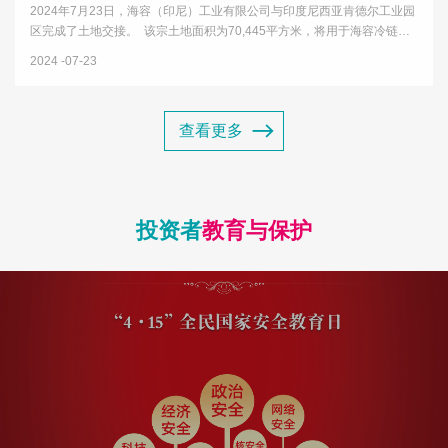
2024年7月23日，海容（印尼）工业有限公司与印度尼西亚肯德尔工业园
区完成了土地交接。 该宗土地面积为70,445平方米，将用于海容冷链首
个海外生产基地建设项目，项目设计产能为年产50万台，规划的产品包括
2024
07-23
商用冷冻展示柜、商用冷藏展示柜、商超展示柜以及商用智能售货...
查看更多
投资者
教育与保护