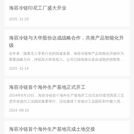
海容冷链印尼工厂盛大开业
2025
11-29
海容冷链与大华股份达成战略合作，共推产品智能化升
级
近年来，随着无人零售行业的快速发展，海容冷链将产品智能化升级作为
重要战略方向，持续加大研发投入。公司已陆续推出多款成熟的智能售货
柜产品，并获得多家快消品头部品牌客户的认可。同时，公司也在积极推
2025
11-14
进传统产品通过加载智能模块实现功能升级的相关业务。在这一...
海容冷链首个海外生产基地正式开工
2024年9月10日，海容冷链首个海外生产基地开工仪式在印度尼西亚三宝
垄市肯德尔工业园区隆重举行。活动邀请了肯德尔工业园区和中建八局的
多位领导参加，海容冷链的董事长及多位董事、高管亲临现场。海容冷链
2024
09-10
董事长邵伟先生致辞中，对园区给予的各项支持表示了感谢，对...
海容冷链首个海外生产基地完成土地交接