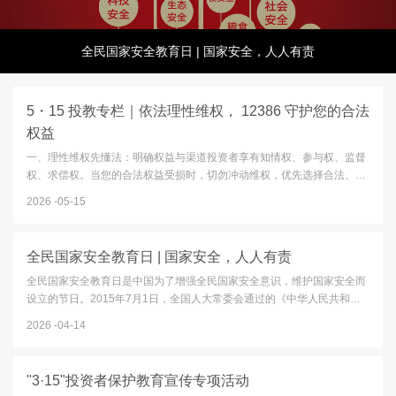
全民国家安全教育日 | 国家安全，人人有责
5・15 投教专栏｜依法理性维权， 12386 守护您的合法
权益
一、理性维权先懂法：明确权益与渠道投资者享有知情权、参与权、监督
权、求偿权。当您的合法权益受损时，切勿冲动维权，优先选择合法、正
规、高效的纠纷化解渠道：12386 服务平台：中国证监会设立的公益服务
2026
05-15
平台，一站式接收投诉、举报、咨询、意见建议，是投资者维权的首要
官...
全民国家安全教育日 | 国家安全，人人有责
全民国家安全教育日是中国为了增强全民国家安全意识，维护国家安全而
设立的节日。2015年7月1日，全国人大常委会通过的《中华人民共和国
国家安全法》第十四条规定，每年4月15日为全民国家安全教育日。2026
2026
04-14
年4月15日，我们将迎来第十一个全民国家安全教育日，今年的主题...
"3·15"投资者保护教育宣传专项活动