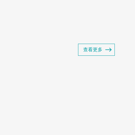
产品包括商用冷冻展示柜、商用冷藏展示
超展示柜以及商用智能售货...
查看更多