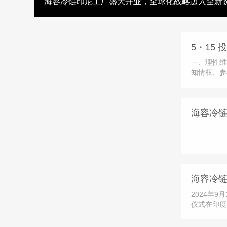
海容冷链印尼工厂盛大开业，全球化战略迈入全新
一、理性维
知情权、参
益受损时，
高效的纠纷
会设立的公
海容冷
咨询、意见
海容冷
2024年
仪式在印度
行。活动邀
领导参加，