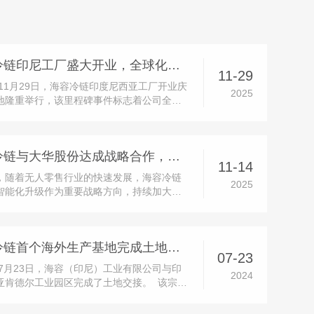
海容冷链印尼工厂盛大开业，全球化战略迈入全新阶段
11-29
年11月29日，海容冷链印度尼西亚工厂开业庆
2025
地隆重举行，该里程碑事件标志着公司全球
落下关键一子，海外业务拓展迈入全新发展
开业庆典于当地时间10:00正式启动，印尼政
区代表、客户与供应商代表、公司保荐机构
海容冷链与大华股份达成战略合作，共推产品智能化升级
宾齐聚三宝垄市肯德...
11-14
，随着无人零售行业的快速发展，海容冷链
2025
智能化升级作为重要战略方向，持续加大研
。公司已陆续推出多款成熟的智能售货柜产
获得多家快消品头部品牌客户的认可。同
司也在积极推进传统产品通过加载智能模块
海容冷链首个海外生产基地完成土地交接
能升级的相关业务。在这一...
07-23
4年7月23日，海容（印尼）工业有限公司与印
2024
亚肯德尔工业园区完成了土地交接。 该宗土
为70,445平方米，将用于海容冷链首个海外
地建设项目，项目设计产能为年产50万台，