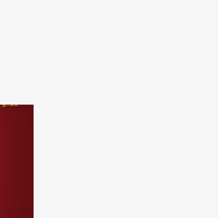
容冷链董事长邵伟先生致辞中，对园区
规划的
支持表示了感谢，对...
柜、商