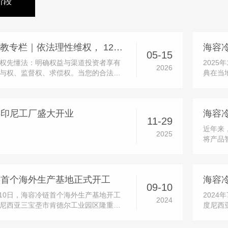
阶段
5・15 投教专栏｜依法理性维权， 12386 守护您的合法权益
05-15
权先懂法：明确权益与渠道投资者享有
2025
2026
与权、监督权、求偿权。当您的合法权
典在当
切勿冲动维权，优先选择合法、正规、
化布局
化解渠道：12386 服务平台：中国证监
阶段。
益服务平台，一站式接收投诉、举报、
府及园
链印尼工厂盛大开业
建议，是投资者维权的首要官...
等多方嘉
11-29
近年来
2025
将产品
发投入
品，并
时，公
链首个海外生产基地正式开工
实现功
09-10
9月10日，海容冷链首个海外生产基地开工
202
2024
尼西亚三宝垄市肯德尔工业园区隆重举
度尼西
请了肯德尔工业园区和中建八局的多位
地面积
海容冷链的董事长及多位董事、高管亲
生产基