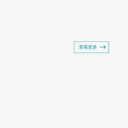
产品包括商用冷冻展示柜、商用冷藏展示
超展示柜以及商用智能售货...
查看更多