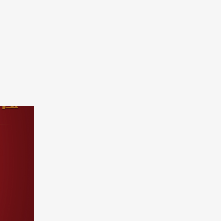
容冷链董事长邵伟先生致辞中，对园区
规划的
支持表示了感谢，对...
柜、商