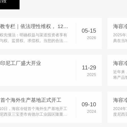
阶段
5・15 投教专栏｜依法理性维权， 12386 守护您的合法权益
05-15
权先懂法：明确权益与渠道投资者享有
2025
2026
与权、监督权、求偿权。当您的合法权
典在当
切勿冲动维权，优先选择合法、正规、
化布局
化解渠道：12386 服务平台：中国证监
阶段。
益服务平台，一站式接收投诉、举报、
府及园
链印尼工厂盛大开业
建议，是投资者维权的首要官...
等多方嘉
11-29
近年来
2025
将产品
发投入
品，并
时，公
链首个海外生产基地正式开工
实现功
09-10
9月10日，海容冷链首个海外生产基地开工
202
2024
尼西亚三宝垄市肯德尔工业园区隆重举
度尼西
请了肯德尔工业园区和中建八局的多位
地面积
海容冷链的董事长及多位董事、高管亲
生产基