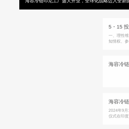
海容冷链印尼工厂盛大开业，全球化战略迈入全新
一、理性维
知情权、参
益受损时，
高效的纠纷
会设立的公
海容冷
咨询、意见
海容冷
2024年
仪式在印度
行。活动邀
领导参加，