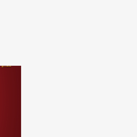
容冷链董事长邵伟先生致辞中，对园区
规划的
支持表示了感谢，对...
柜、商