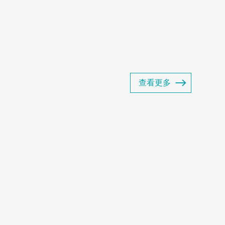
产品包括商用冷冻展示柜、商用冷藏展示
超展示柜以及商用智能售货...
查看更多