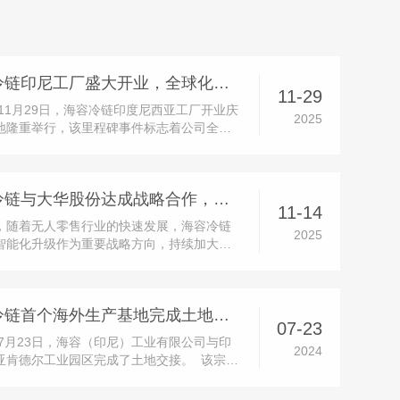
海容冷链印尼工厂盛大开业，全球化战略迈入全新阶段
11-29
年11月29日，海容冷链印度尼西亚工厂开业庆
2025
地隆重举行，该里程碑事件标志着公司全球
落下关键一子，海外业务拓展迈入全新发展
开业庆典于当地时间10:00正式启动，印尼政
区代表、客户与供应商代表、公司保荐机构
海容冷链与大华股份达成战略合作，共推产品智能化升级
宾齐聚三宝垄市肯德...
11-14
，随着无人零售行业的快速发展，海容冷链
2025
智能化升级作为重要战略方向，持续加大研
。公司已陆续推出多款成熟的智能售货柜产
获得多家快消品头部品牌客户的认可。同
司也在积极推进传统产品通过加载智能模块
海容冷链首个海外生产基地完成土地交接
能升级的相关业务。在这一...
07-23
4年7月23日，海容（印尼）工业有限公司与印
2024
亚肯德尔工业园区完成了土地交接。 该宗土
为70,445平方米，将用于海容冷链首个海外
地建设项目，项目设计产能为年产50万台，