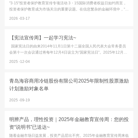
"3·15"投资者保护教育宣传专项活动 3・15国际消费者权益日如约而至，
投资者保护教育成为市场关注的重要议题。在信息繁杂的金融环境中，“高
收益零风险”的诱惑、“内幕消息”的误导、非法平台的陷阱，都可能成为财
2026
03-17
富缩水的隐患。本文以“清朗金融网络 守护安心投资”为口号，...
【宪法宣传周】一起学习宪法~
国家宪法日的由来2014年11月1日第十二届全国人民代表大会常务委员
会第十一次会议通过将每年12月4日设立为“国家宪法日”。2025年12月4
日是我国第十二个“国家宪法日”。12月1日至12月7日为“宪法宣传周”今
2025
12-04
年“宪法宣传周”主题为“学习宣传贯彻习近平法治思想，推动宪...
青岛海容商用冷链股份有限公司2025年限制性股票激励
计划激励对象名单
2025
09-19
明辨产品，理性投资｜2025年金融教育宣传周：您的投
资“说明书”已送达~
随着金融市场日益发展，投资产品层出不穷。2025年金融教育宣传周来临