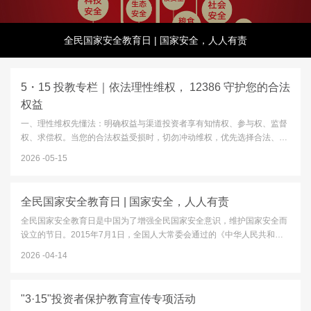
全民国家安全教育日 | 国家安全，人人有责
5・15 投教专栏｜依法理性维权， 12386 守护您的合法
权益
一、理性维权先懂法：明确权益与渠道投资者享有知情权、参与权、监督
权、求偿权。当您的合法权益受损时，切勿冲动维权，优先选择合法、正
规、高效的纠纷化解渠道：12386 服务平台：中国证监会设立的公益服务
2026
05-15
平台，一站式接收投诉、举报、咨询、意见建议，是投资者维权的首要
官...
全民国家安全教育日 | 国家安全，人人有责
全民国家安全教育日是中国为了增强全民国家安全意识，维护国家安全而
设立的节日。2015年7月1日，全国人大常委会通过的《中华人民共和国
国家安全法》第十四条规定，每年4月15日为全民国家安全教育日。2026
2026
04-14
年4月15日，我们将迎来第十一个全民国家安全教育日，今年的主题...
"3·15"投资者保护教育宣传专项活动