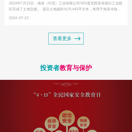
2024年7月23日，海容（印尼）工业有限公司与印度尼西亚肯德尔工业园
区完成了土地交接。 该宗土地面积为70,445平方米，将用于海容冷链首
个海外生产基地建设项目，项目设计产能为年产50万台，规划的产品包括
2024
07-23
商用冷冻展示柜、商用冷藏展示柜、商超展示柜以及商用智能售货...
查看更多
投资者
教育与保护