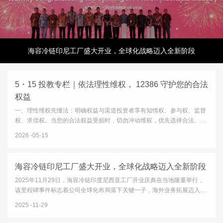
海容冷链印尼工厂盛大开业，全球化战略迈入全新阶段
5・15 投教专栏｜依法理性维权， 12386 守护您的合法
权益
一、理性维权先懂法：明确权益与渠道投资者享有知情权、参与权、监督
权、求偿权。当您的合法权益受损时，切勿冲动维权，优先选择合法、正
规、高效的纠纷化解渠道：12386 服务平台：中国证监会设立的公益服务
2026
05-15
平台，一站式接收投诉、举报、咨询、意见建议，是投资者维权的首要
官...
海容冷链印尼工厂盛大开业，全球化战略迈入全新阶段
2025年11月29日，海容冷链印度尼西亚工厂开业庆典在当地隆重举行，
该里程碑事件标志着公司全球化布局落下关键一子，海外业务拓展迈入全
新发展阶段。开业庆典于当地时间10:00正式启动，印尼政府及园区代
2025
11-29
表、客户与供应商代表、公司保荐机构等多方嘉宾齐聚三宝垄市肯德...