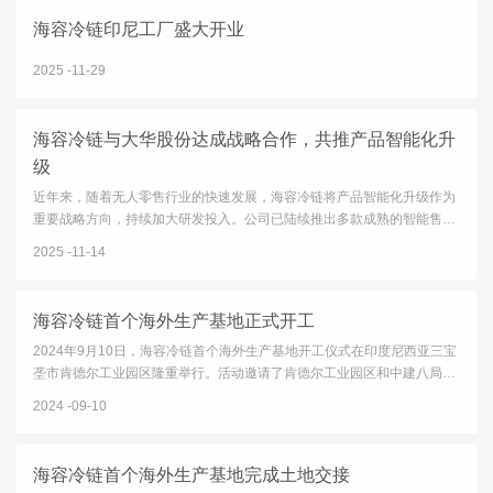
海容冷链印尼工厂盛大开业
2025
11-29
海容冷链与大华股份达成战略合作，共推产品智能化升
级
近年来，随着无人零售行业的快速发展，海容冷链将产品智能化升级作为
重要战略方向，持续加大研发投入。公司已陆续推出多款成熟的智能售货
柜产品，并获得多家快消品头部品牌客户的认可。同时，公司也在积极推
2025
11-14
进传统产品通过加载智能模块实现功能升级的相关业务。在这一...
海容冷链首个海外生产基地正式开工
2024年9月10日，海容冷链首个海外生产基地开工仪式在印度尼西亚三宝
垄市肯德尔工业园区隆重举行。活动邀请了肯德尔工业园区和中建八局的
多位领导参加，海容冷链的董事长及多位董事、高管亲临现场。海容冷链
2024
09-10
董事长邵伟先生致辞中，对园区给予的各项支持表示了感谢，对...
海容冷链首个海外生产基地完成土地交接