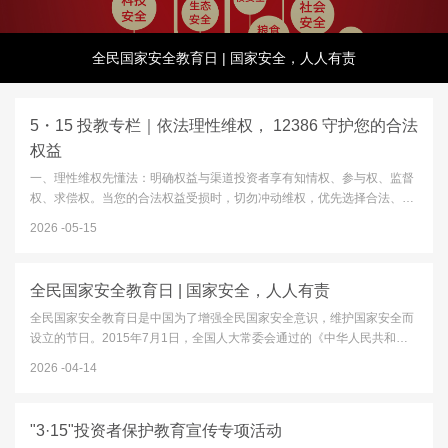
全民国家安全教育日 | 国家安全，人人有责
5・15 投教专栏｜依法理性维权， 12386 守护您的合法
权益
一、理性维权先懂法：明确权益与渠道投资者享有知情权、参与权、监督
权、求偿权。当您的合法权益受损时，切勿冲动维权，优先选择合法、正
规、高效的纠纷化解渠道：12386 服务平台：中国证监会设立的公益服务
2026
05-15
平台，一站式接收投诉、举报、咨询、意见建议，是投资者维权的首要
官...
全民国家安全教育日 | 国家安全，人人有责
全民国家安全教育日是中国为了增强全民国家安全意识，维护国家安全而
设立的节日。2015年7月1日，全国人大常委会通过的《中华人民共和国
国家安全法》第十四条规定，每年4月15日为全民国家安全教育日。2026
2026
04-14
年4月15日，我们将迎来第十一个全民国家安全教育日，今年的主题...
"3·15"投资者保护教育宣传专项活动