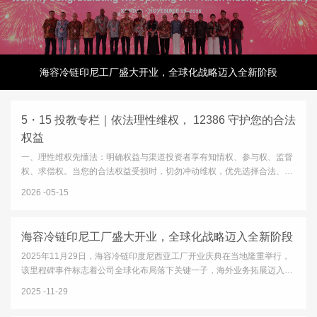
海容冷链印尼工厂盛大开业，全球化战略迈入全新阶段
5・15 投教专栏｜依法理性维权， 12386 守护您的合法
权益
一、理性维权先懂法：明确权益与渠道投资者享有知情权、参与权、监督
权、求偿权。当您的合法权益受损时，切勿冲动维权，优先选择合法、正
规、高效的纠纷化解渠道：12386 服务平台：中国证监会设立的公益服务
2026
05-15
平台，一站式接收投诉、举报、咨询、意见建议，是投资者维权的首要
官...
海容冷链印尼工厂盛大开业，全球化战略迈入全新阶段
2025年11月29日，海容冷链印度尼西亚工厂开业庆典在当地隆重举行，
该里程碑事件标志着公司全球化布局落下关键一子，海外业务拓展迈入全
新发展阶段。开业庆典于当地时间10:00正式启动，印尼政府及园区代
2025
11-29
表、客户与供应商代表、公司保荐机构等多方嘉宾齐聚三宝垄市肯德...