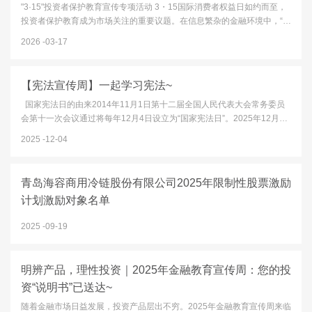
"3·15"投资者保护教育宣传专项活动 3・15国际消费者权益日如约而至，
投资者保护教育成为市场关注的重要议题。在信息繁杂的金融环境中，“高
收益零风险”的诱惑、“内幕消息”的误导、非法平台的陷阱，都可能成为财
2026
03-17
富缩水的隐患。本文以“清朗金融网络 守护安心投资”为口号，...
【宪法宣传周】一起学习宪法~
国家宪法日的由来2014年11月1日第十二届全国人民代表大会常务委员
会第十一次会议通过将每年12月4日设立为“国家宪法日”。2025年12月4
日是我国第十二个“国家宪法日”。12月1日至12月7日为“宪法宣传周”今
2025
12-04
年“宪法宣传周”主题为“学习宣传贯彻习近平法治思想，推动宪...
青岛海容商用冷链股份有限公司2025年限制性股票激励
计划激励对象名单
2025
09-19
明辨产品，理性投资｜2025年金融教育宣传周：您的投
资“说明书”已送达~
随着金融市场日益发展，投资产品层出不穷。2025年金融教育宣传周来临