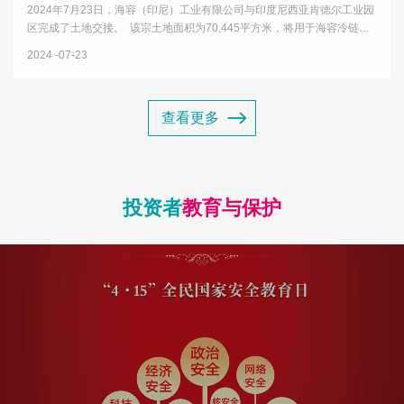
2024年7月23日，海容（印尼）工业有限公司与印度尼西亚肯德尔工业园
区完成了土地交接。 该宗土地面积为70,445平方米，将用于海容冷链首
个海外生产基地建设项目，项目设计产能为年产50万台，规划的产品包括
2024
07-23
商用冷冻展示柜、商用冷藏展示柜、商超展示柜以及商用智能售货...
查看更多
投资者
教育与保护