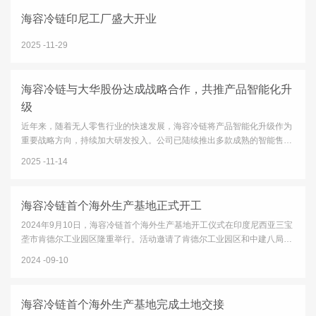
海容冷链印尼工厂盛大开业
2025
11-29
海容冷链与大华股份达成战略合作，共推产品智能化升
级
近年来，随着无人零售行业的快速发展，海容冷链将产品智能化升级作为
重要战略方向，持续加大研发投入。公司已陆续推出多款成熟的智能售货
柜产品，并获得多家快消品头部品牌客户的认可。同时，公司也在积极推
2025
11-14
进传统产品通过加载智能模块实现功能升级的相关业务。在这一...
海容冷链首个海外生产基地正式开工
2024年9月10日，海容冷链首个海外生产基地开工仪式在印度尼西亚三宝
垄市肯德尔工业园区隆重举行。活动邀请了肯德尔工业园区和中建八局的
多位领导参加，海容冷链的董事长及多位董事、高管亲临现场。海容冷链
2024
09-10
董事长邵伟先生致辞中，对园区给予的各项支持表示了感谢，对...
海容冷链首个海外生产基地完成土地交接